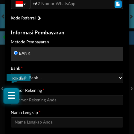
+62
Kode Referral
HOT GAMES
SLOTS
LIVE CASINO
OLAHRAGA
CRASH GAME
A
Informasi Pembayaran
Game Populer
Metode Pembayaran
BANK
Bank
Klik Sini
GATES OF OLYMPUS POP
STORM OF SETH 2
GOYANG GAIB
Nomor Rekening
☰
Nama Lengkap
FORTUNE GEMS 500
SWEET BONANZA 2500
POKER WIN
Beranda
Promosi
Masuk
Hub. Kami
Akun Saya