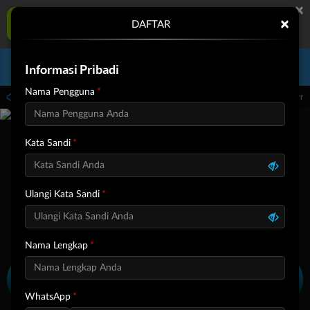
×
MAXWIN77 Aplikasi Mobile
×
DAFTAR
UNDUH
Jangan tampilkan lagi hari ini
Informasi Pribadi
Masuk
Daftar
Nama Pengguna
ari 14.59.59 sampai 30-Sep-2026 14.59.59. Selama waktu ini, PP Virtual Sports per
Kata Sandi
Ulangi Kata Sandi
JACKPOT
PLAY
Nama Lengkap
IDR
12,698,728,995
WhatsApp